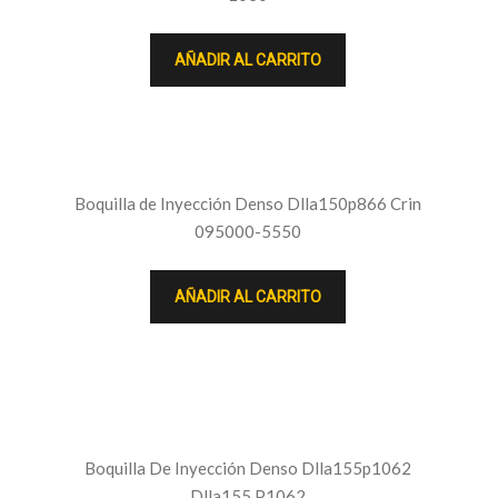
AÑADIR AL CARRITO
Boquilla de Inyección Denso Dlla150p866 Crin
095000-5550
AÑADIR AL CARRITO
Boquilla De Inyección Denso Dlla155p1062
Dlla155 P1062