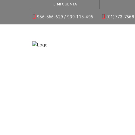
MI CUENTA
956-566-629 / 939-115-495
(01)773-7568