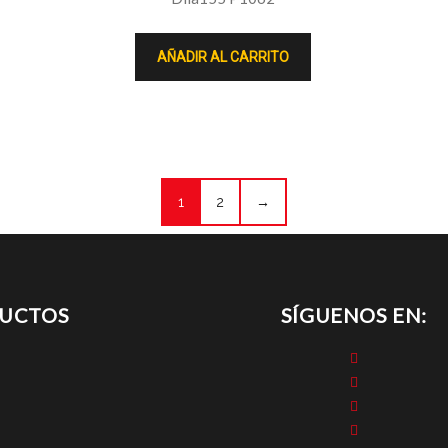
AÑADIR AL CARRITO
1
2
→
DUCTOS
SÍGUENOS EN: