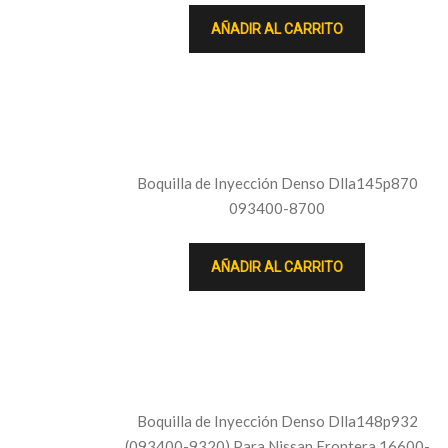
AÑADIR AL CARRITO
Boquilla de Inyección Denso Dlla145p870
093400-8700
AÑADIR AL CARRITO
Boquilla de Inyección Denso Dlla148p932
(093400-9320) Para Nissan Frontera 16600-