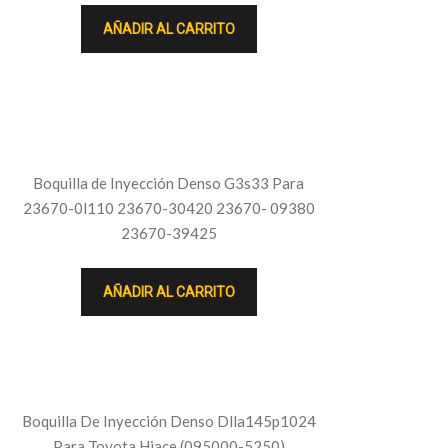
AÑADIR AL CARRITO
Boquilla de Inyección Denso G3s33 Para
23670-0l110 23670-30420 23670- 09380
23670-39425
AÑADIR AL CARRITO
Boquilla De Inyección Denso Dlla145p1024
Para Toyota Hiace (095000-5250)