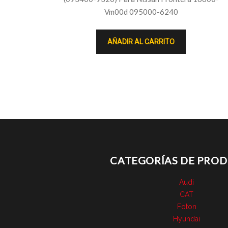
Vm00d 095000-6240
AÑADIR AL CARRITO
CATEGORÍAS DE PRO
Audi
CAT
Foton
Hyundai