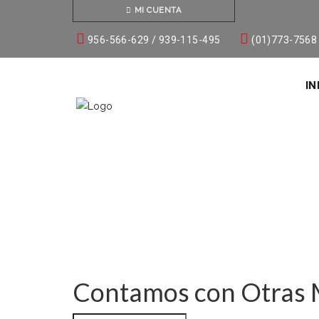
MI CUENTA
956-566-629 / 939-115-495
(01)773-7568
IN
Contamos con Otras M