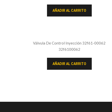
AÑADIR AL CARRITO
Válvula De Control Inyección 32f61-00062
32f6100062
AÑADIR AL CARRITO