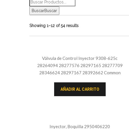
Buscar
Buscar
Showing 1–12 of 54 results
Válvula de Control Inyector 9308-625c
28264094 28277576 28297165 28277709
28346624 28297167 28392662 Common
AÑADIR AL CARRITO
Inyector, Boquilla 2950406220