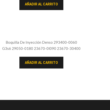
AÑADIR AL CARRITO
Boquilla De Inyección Denso 293400-0060
G3s6 29050-0180 23670-0l090 23670-30400
AÑADIR AL CARRITO