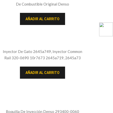
De Combustible Original Denso
AÑADIR AL CARRITO
Inyector De Gato 2645a749, Inyector Common
Rail 320-0690 10r7673 2645a719, 2645a73
AÑADIR AL CARRITO
Boquilla De Inyección Denso 293400-0060