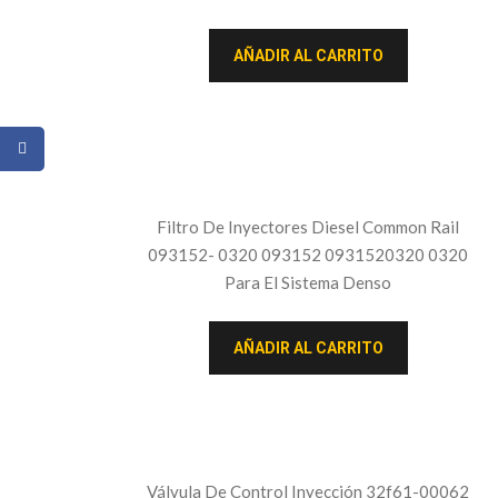
AÑADIR AL CARRITO
Filtro De Inyectores Diesel Common Rail
093152- 0320 093152 0931520320 0320
Para El Sistema Denso
AÑADIR AL CARRITO
Válvula De Control Inyección 32f61-00062