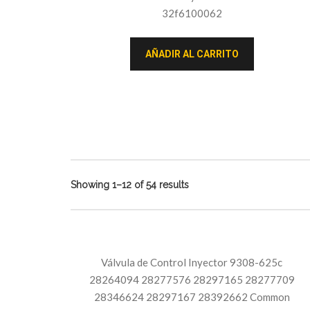
32f6100062
AÑADIR AL CARRITO
Showing 1–12 of 54 results
Válvula de Control Inyector 9308-625c
28264094 28277576 28297165 28277709
28346624 28297167 28392662 Common