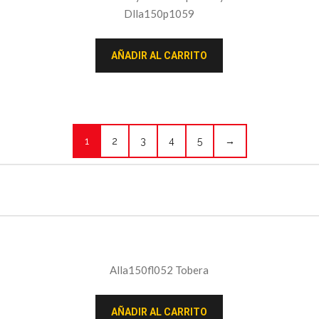
Dlla150p1059
AÑADIR AL CARRITO
1
2
3
4
5
→
Alla150fl052 Tobera
AÑADIR AL CARRITO