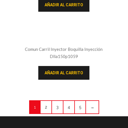
AÑADIR AL CARRITO
Comun Carril Inyector Boquilla Inyección
Dlla150p1059
AÑADIR AL CARRITO
1
2
3
4
5
→