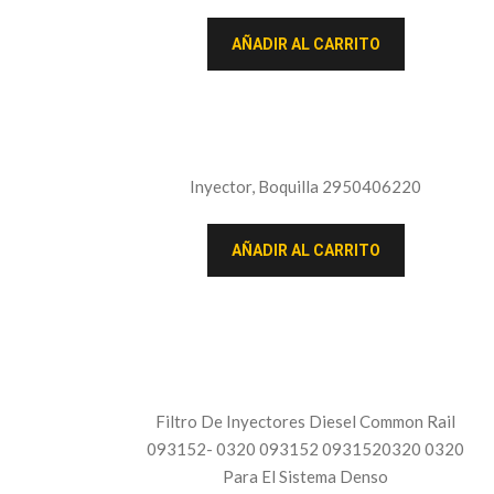
AÑADIR AL CARRITO
Inyector, Boquilla 2950406220
AÑADIR AL CARRITO
Filtro De Inyectores Diesel Common Rail
093152- 0320 093152 0931520320 0320
Para El Sistema Denso