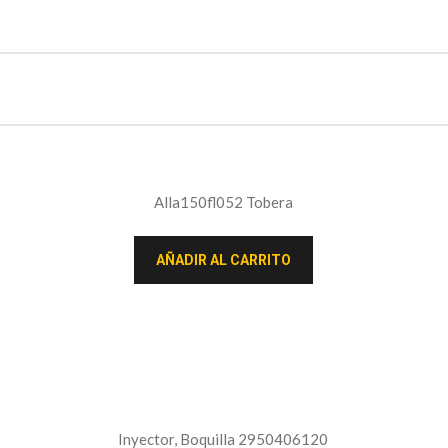
Alla150fl052 Tobera
AÑADIR AL CARRITO
Inyector, Boquilla 2950406120