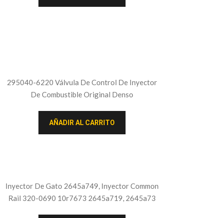
295040-6220 Válvula De Control De Inyector
De Combustible Original Denso
AÑADIR AL CARRITO
Inyector De Gato 2645a749, Inyector Common
Rail 320-0690 10r7673 2645a719, 2645a73