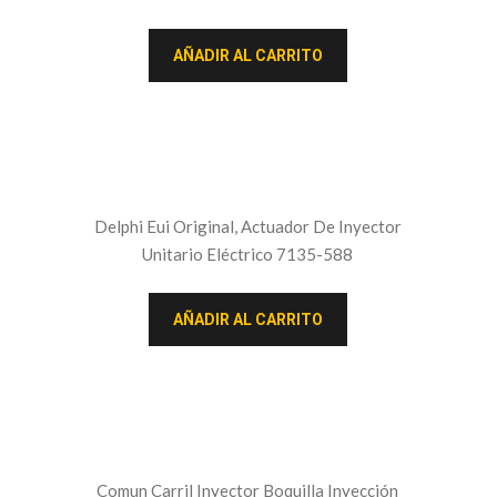
AÑADIR AL CARRITO
Delphi Eui Original, Actuador De Inyector
Unitario Eléctrico 7135-588
AÑADIR AL CARRITO
Comun Carril Inyector Boquilla Inyección